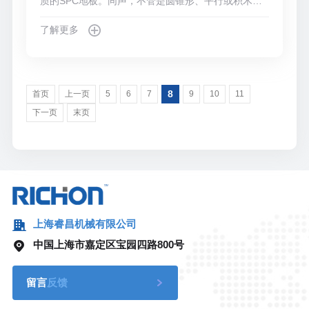
质的SPC地板。同声，不管是圆锥形、平行或积木式
石塑地板生产线，都囊括很多各别的元件，囊括抽出
了解更多
机、T型胎具、拔丝机、牵引机、剪板机，结果是机动
翻转和堆垛机体例。其余，运用SPC石塑地板生产线
由PVC粉末、CaCO3、光滑剂、宁静剂等制成的SPC
地层的所有消费进程可分为四个阶段，个中囊括
8
首页
上一页
5
6
7
9
10
11
下一页
末页
上海睿昌机械有限公司
中国上海市嘉定区宝园四路800号
留言
反馈